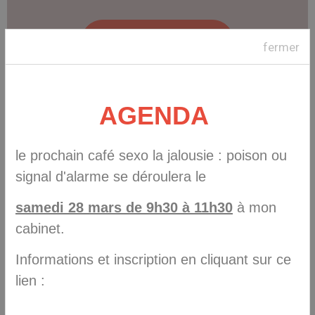
Prendre rendez-vous
fermer
Accompagnement pour couples ou personnes seules
AGENDA
Je vous reçois à
Beauregard
, tout près de
le prochain café sexo la jalousie : poison ou
Villefranche‑sur‑Saône
pour accompagner les difficultés
relationnelles, affectives et sexuelles, que vous soyez en couple ou
signal d'alarme se déroulera le
célibataire.
samedi 28 mars de 9h30 à 11h30
à mon
Mon accompagnement s’adresse aux adultes de 18 à 99 ans, dans
une posture bienveillante, inclusive et sans jugement, quels que
cabinet.
soient votre orientation sexuelle ou votre modèle relationnel.
Informations et inscription en cliquant sur ce
Les situations que nous abordons ensemble
lien :
- Couples qui se sentent
éloignés
,
déconnectés
ou en
crise